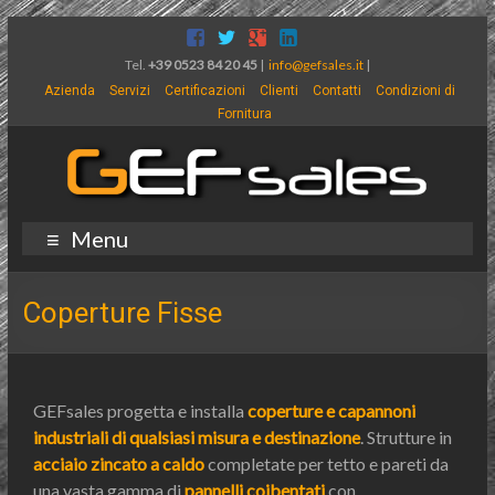
Tel.
+39 0523 84 20 45
|
info@gefsales.it
|
Azienda
Servizi
Certificazioni
Clienti
Contatti
Condizioni di
Fornitura
Menu
Coperture Fisse
GEFsales progetta e installa
coperture e capannoni
industriali di qualsiasi misura e destinazione
. Strutture in
acciaio zincato a caldo
completate per tetto e pareti da
una vasta gamma di
pannelli coibentati
con