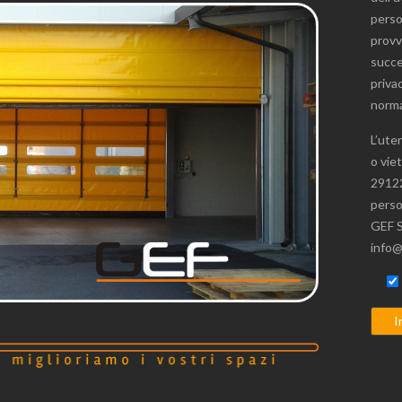
person
provv
succe
priva
norma
L’ute
o vie
29122
perso
GEF S
info@