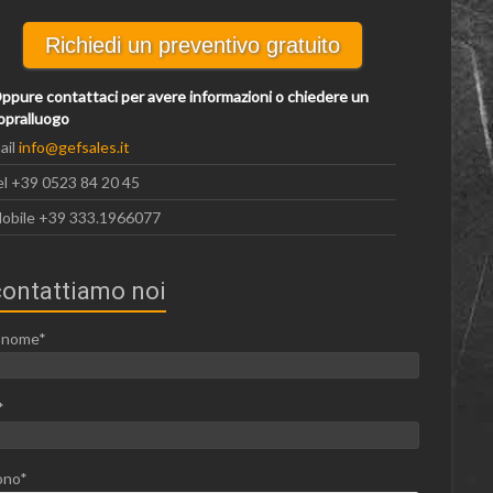
Richiedi un preventivo gratuito
ppure contattaci per avere informazioni o chiedere un
opralluogo
ail
info@gefsales.it
el +39 0523 84 20 45
obile +39 333.1966077
contattiamo noi
o nome*
*
ono*