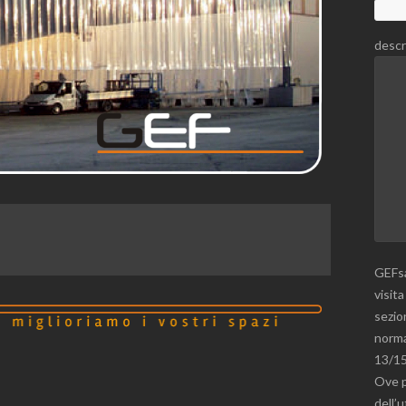
descr
GEFsa
visita
sezion
norma
13/15
Ove p
dell’