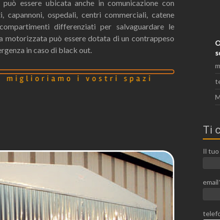
nto può essere ubicata anche in comunicazione con
ti, capannoni, ospedali, centri commerciali, catene
 compartimenti differenziati per salvaguardare le
rta motorizzata può essere dotata di un contrappeso
O
rgenza in caso di black out.
s
m
t
M
Ti 
Il tu
email
telef